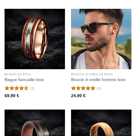
BAGUE EN BOIS
BOUCLE D OREILLE BOIS
Bague fiancaille bois
Boucle d oreille homme bois
(2)
(2)
Note
4.5
Note
5
sur
69,90
€
24,90
€
sur 5
5