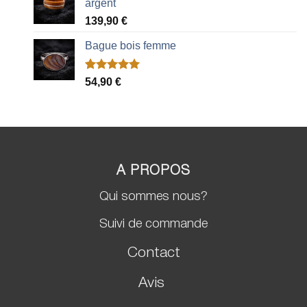
argent
139,90
€
Bague bois femme
Noté
2
5.00
54,90
€
sur 5 basé
sur
notations
client
A PROPOS
Qui sommes nous?
Suivi de commande
Contact
Avis