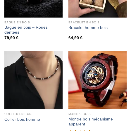
BAGUE EN BOIS
BRACELET EN BOIS
Bague en bois – Roues
Bracelet homme bois
dentées
79,90
€
64,90
€
COLLIER EN BOIS
MONTRE BOIS
Montre bois mécanisme
Collier bois homme
apparent