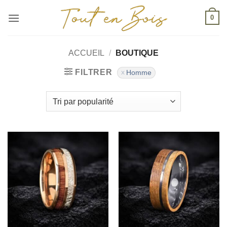
Passer
0
au
contenu
ACCUEIL
/
BOUTIQUE
FILTRER
Homme