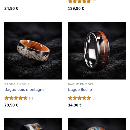
(4)
Note
5
sur
24,90
€
139,90
€
5
BAGUE EN BOIS
BAGUE EN BOIS
Bague bois montagne
Bague flèche
(1)
(9)
Note
5
sur
Note
4.89
79,90
€
34,90
€
5
sur 5