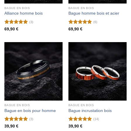
BAGUE EN BOIS
BAGUE EN BOIS
Alliance homme bois
Bague homme bois et acier
(3)
(6)
Note
5
sur
Note
5
sur
69,90
€
69,90
€
5
5
BAGUE EN BOIS
BAGUE EN BOIS
Bague en bois pour homme
Bague incrustation bois
(3)
(14)
Note
5
sur
Note
5
sur
39,90
€
39,90
€
5
5