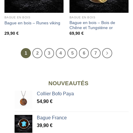
BAGUE EN BOIS
BAGUE EN BOIS
Bague en bois – Bois de
Bague en bois – Runes viking
Chêne et Tungstène or
29,90
€
69,90
€
1
2
3
4
5
6
7
NOUVEAUTÉS
Collier Bofo Paya
54,90
€
Bague France
39,90
€