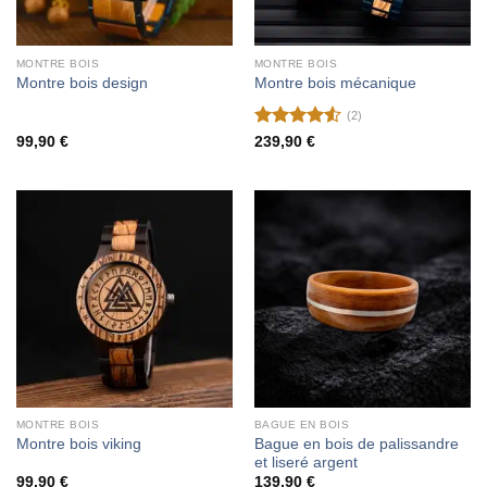
MONTRE BOIS
MONTRE BOIS
Montre bois design
Montre bois mécanique
(2)
Note
4.5
99,90
€
239,90
€
sur 5
MONTRE BOIS
BAGUE EN BOIS
Bague en bois de palissandre
Montre bois viking
et liseré argent
99,90
€
139,90
€