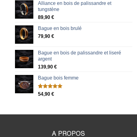
Alliance en bois de palissandre et
tungstène
89,90
€
Bague en bois brulé
79,90
€
Bague en bois de palissandre et liseré
argent
139,90
€
Bague bois femme
Noté
2
5.00
54,90
€
sur 5 basé
sur
notations
client
A PROPOS