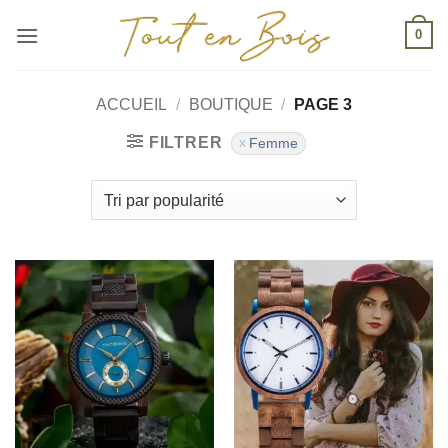
Passer
0
au
contenu
ACCUEIL
/
BOUTIQUE
/
PAGE 3
FILTRER
Femme