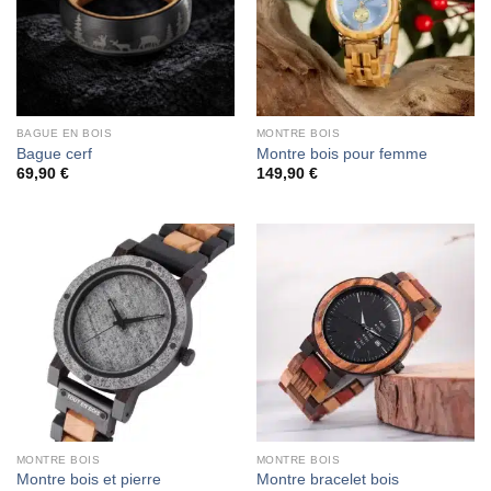
BAGUE EN BOIS
MONTRE BOIS
Bague cerf
Montre bois pour femme
69,90
€
149,90
€
MONTRE BOIS
MONTRE BOIS
Montre bois et pierre
Montre bracelet bois