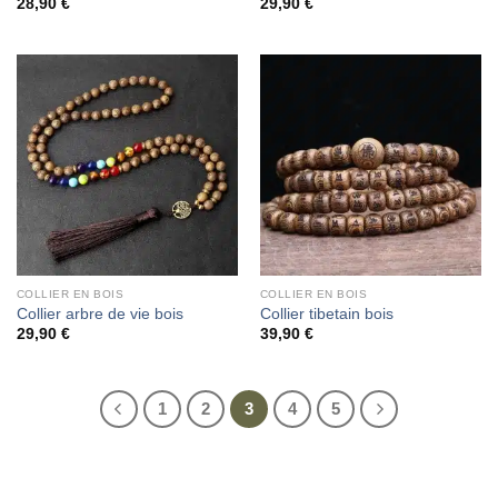
28,90
€
29,90
€
COLLIER EN BOIS
COLLIER EN BOIS
Collier arbre de vie bois
Collier tibetain bois
29,90
€
39,90
€
1
2
3
4
5