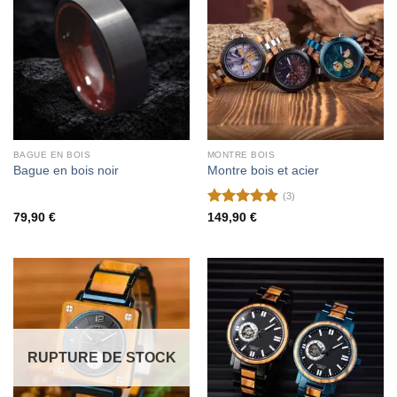
BAGUE EN BOIS
MONTRE BOIS
Bague en bois noir
Montre bois et acier
(3)
Note
5
sur
79,90
€
149,90
€
5
RUPTURE DE STOCK