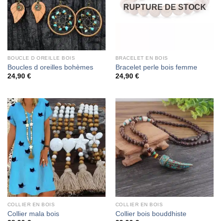
RUPTURE DE STOCK
BOUCLE D OREILLE BOIS
BRACELET EN BOIS
Boucles d oreilles bohèmes
Bracelet perle bois femme
24,90
€
24,90
€
COLLIER EN BOIS
COLLIER EN BOIS
Collier mala bois
Collier bois bouddhiste