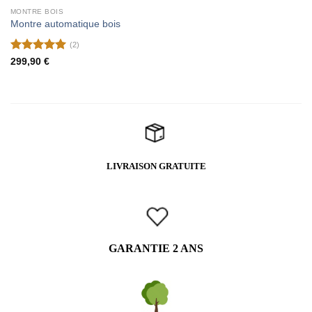
MONTRE BOIS
Montre automatique bois
(2)
Note
5
sur
299,90
€
5
LIVRAISON GRATUITE
GARANTIE 2 ANS