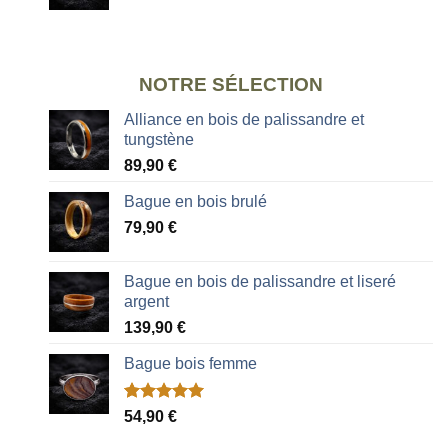
NOTRE SÉLECTION
Alliance en bois de palissandre et
tungstène
89,90
€
Bague en bois brulé
79,90
€
Bague en bois de palissandre et liseré
argent
139,90
€
Bague bois femme
Noté
2
5.00
54,90
€
sur 5 basé
sur