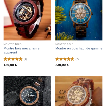
MONTRE BOIS
MONTRE BOIS
Montre bois mécanisme
Montre en bois haut de gamme
apparent
(4)
(7)
Note
5
sur
Note
4.57
139,90
€
239,90
€
5
sur 5