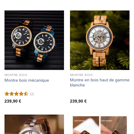
MONTRE BOIS
MONTRE BOIS
Montre en bois haut de gamme
Montre bois mécanique
blanche
(2)
Note
4.5
239,90
€
239,90
€
sur 5