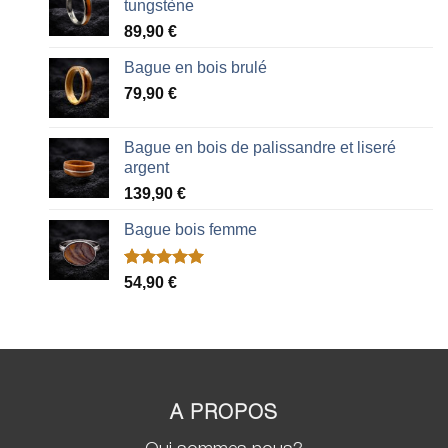
tungstène
89,90
€
Bague en bois brulé
79,90
€
Bague en bois de palissandre et liseré
argent
139,90
€
Bague bois femme
Noté
2
5.00
54,90
€
sur 5 basé
sur
notations
client
A PROPOS