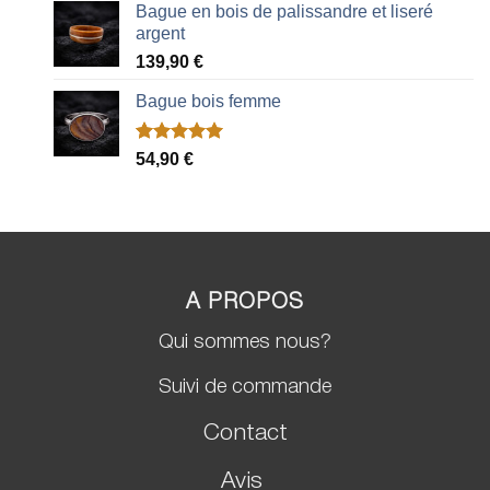
Bague en bois de palissandre et liseré
argent
139,90
€
Bague bois femme
Noté
2
5.00
54,90
€
sur 5 basé
sur
notations
client
A PROPOS
Qui sommes nous?
Suivi de commande
Contact
Avis