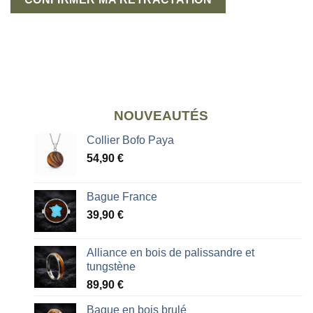
NOUVEAUTÉS
Collier Bofo Paya
54,90
€
Bague France
39,90
€
Alliance en bois de palissandre et
tungstène
89,90
€
Bague en bois brulé