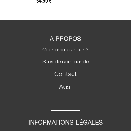
Noté
2
5.00
54,90
€
sur 5 basé
sur
notations
client
A PROPOS
Qui sommes nous?
Suivi de commande
Contact
Avis
INFORMATIONS LÉGALES