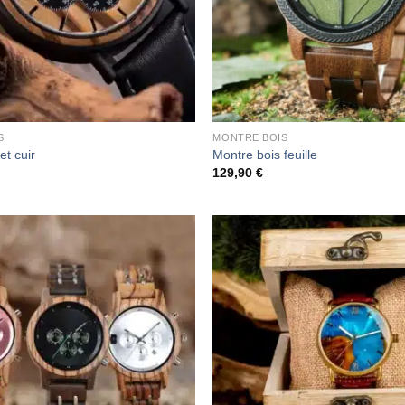
S
MONTRE BOIS
et cuir
Montre bois feuille
129,90
€