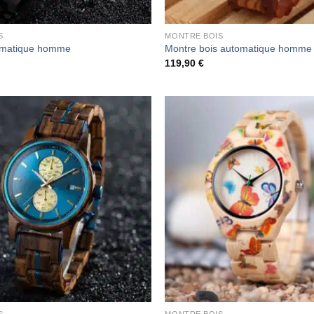
S
MONTRE BOIS
omatique homme
Montre bois automatique homme
119,90
€