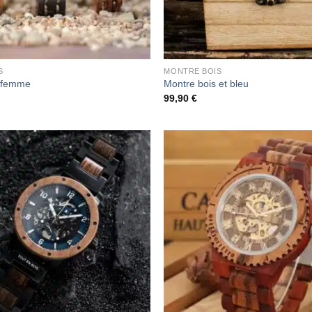
S
MONTRE BOIS
s femme
Montre bois et bleu
99,90
€