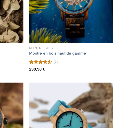
MONTRE BOIS
Montre en bois haut de gamme
(7)
Note
4.57
239,90
€
sur 5