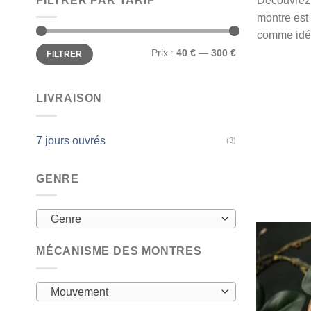
FILTRER PAR TARIF
Découvrez 
montre est 
comme idée
Prix
Prix
Prix :
40 €
—
300 €
FILTRER
min
max
LIVRAISON
7 jours ouvrés
(3)
GENRE
Genre
MÉCANISME DES MONTRES
Mouvement