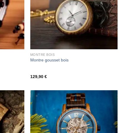
MONTRE BOIS
t
Montre gousset bois
129,90
€