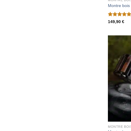
MONTRE BOI
Montre bois
Note
5
sur
149,90
€
5
MONTRE BOI