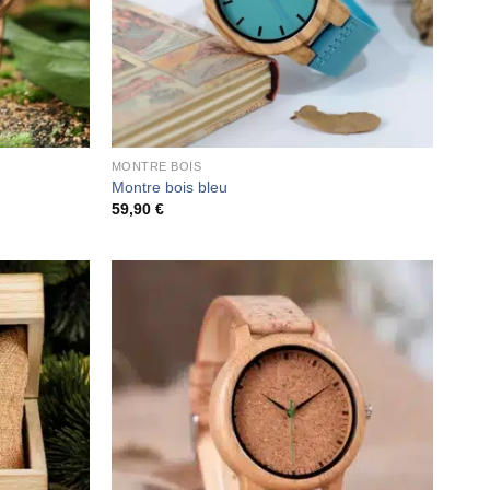
MONTRE BOIS
Montre bois bleu
59,90
€