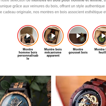
notre sélection de
montres en bois pour homme et femme
, 
unique grâce aux veinures du bois, offrant un style authentique
 cadeau originale, nos montres en bois associent esthétique et 
Montre
Montre bois
Montre
Montre 
homme bois
mécanisme
gousset bois
feuil
personnalisab
apparent
le