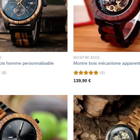
S
MONTRE BOIS
ois homme personnalisable
Montre bois mécanisme apparen
(8)
(4)
Note
5
sur
139,90
€
5