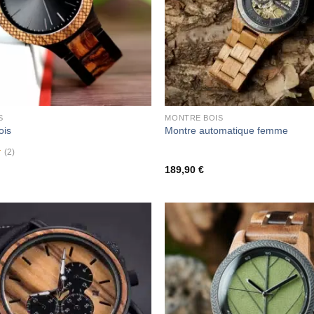
S
MONTRE BOIS
ois
Montre automatique femme
(2)
189,90
€