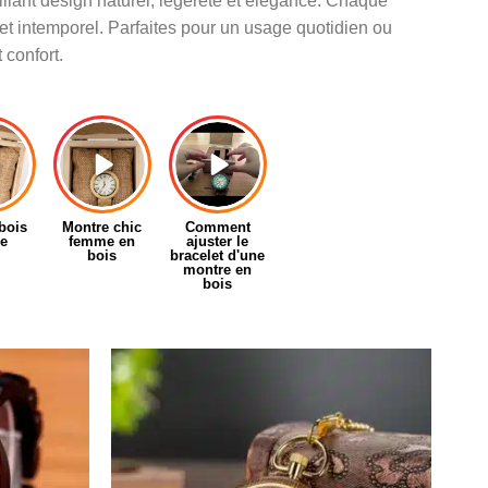
alliant design naturel, légèreté et élégance. Chaque
 et intemporel. Parfaites pour un usage quotidien ou
confort.
bois
Montre chic
Comment
le
femme en
ajuster le
bois
bracelet d'une
montre en
bois