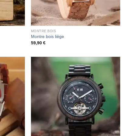
MONTRE BOIS
Montre bois liège
59,90
€