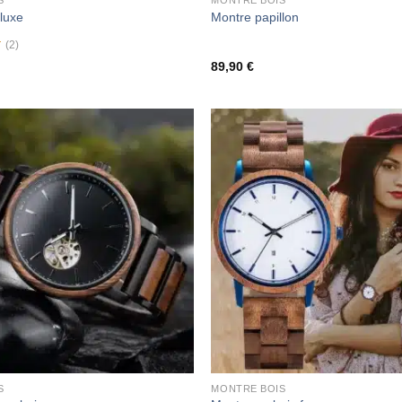
S
MONTRE BOIS
 luxe
Montre papillon
(2)
89,90
€
S
MONTRE BOIS