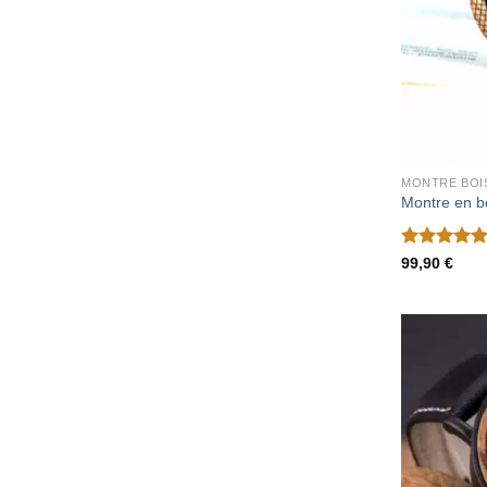
MONTRE BOI
Montre en b
Note
5
sur
99,90
€
5