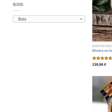
BOIS
Bois
MONTRE BOI
Montre en b
Note
5
sur
139,90
€
5