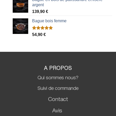
argent
139,90
€
Bague bois femme
Noté
2
5.00
54,90
€
sur 5 basé
sur
notations
client
A PROPOS
Qui sommes nous?
Suivi de commande
Contact
Avis