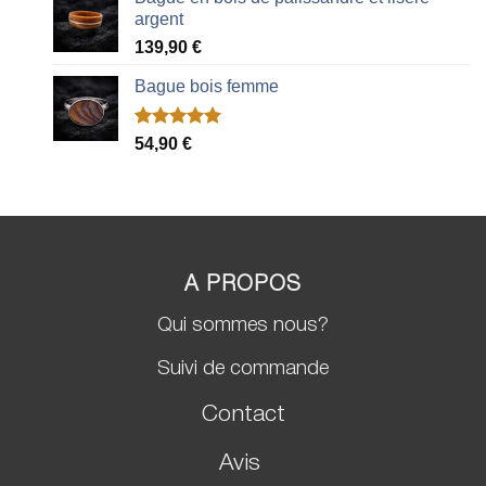
argent
139,90
€
Bague bois femme
Noté
2
5.00
54,90
€
sur 5 basé
sur
notations
client
A PROPOS
Qui sommes nous?
Suivi de commande
Contact
Avis