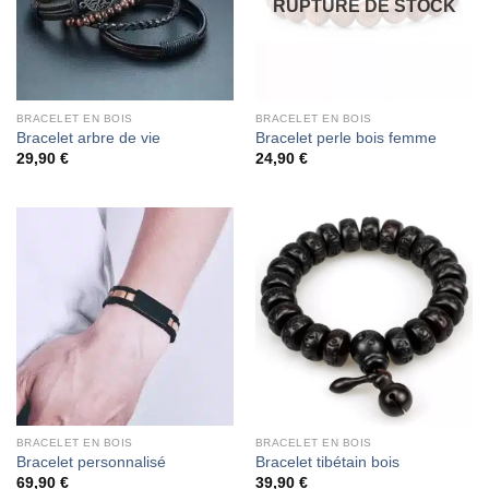
RUPTURE DE STOCK
BRACELET EN BOIS
BRACELET EN BOIS
Bracelet arbre de vie
Bracelet perle bois femme
29,90
€
24,90
€
BRACELET EN BOIS
BRACELET EN BOIS
Bracelet personnalisé
Bracelet tibétain bois
69,90
€
39,90
€