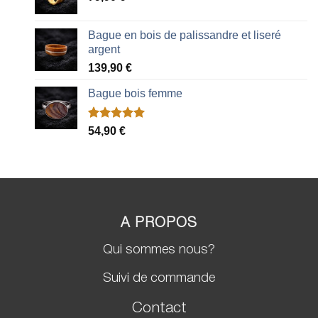
Bague en bois de palissandre et liseré
argent
139,90
€
Bague bois femme
Noté
2
5.00
54,90
€
sur 5 basé
sur
notations
client
A PROPOS
Qui sommes nous?
Suivi de commande
Contact