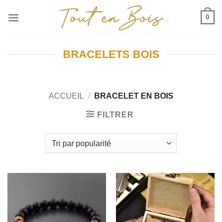
Passer
0
au
contenu
BRACELETS BOIS
ACCUEIL
/
BRACELET EN BOIS
FILTRER