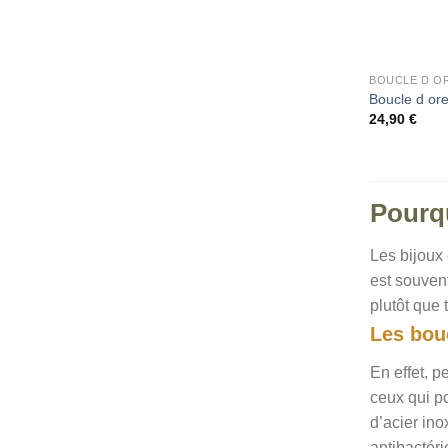
BOUCLE D OR
Boucle d or
24,90
€
Pourqu
Les bijoux 
est souvent
plutôt que 
Les bouc
En effet, p
ceux qui po
d’acier ino
antibactéri