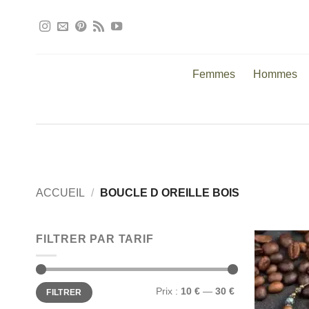
Passer
au
contenu
Femmes
Hommes
ACCUEIL
/
BOUCLE D OREILLE BOIS
FILTRER PAR TARIF
Prix
Prix
Prix :
10 €
—
30 €
FILTRER
min
max