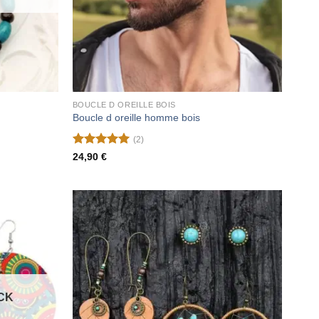
BOUCLE D OREILLE BOIS
Boucle d oreille homme bois
(2)
Note
5
sur
24,90
€
5
CK