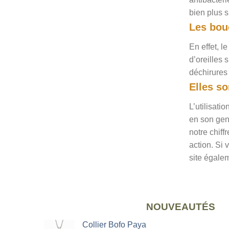
bien plus s
Les bouc
En effet, l
d’oreilles 
déchirures 
Elles s
L’utilisati
en son gen
notre chiff
action. Si 
site égale
NOUVEAUTÉS
Collier Bofo Paya