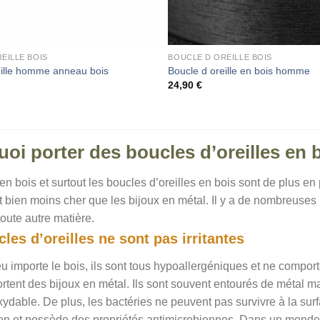
EILLE BOIS
BOUCLE D OREILLE BOIS
eille homme anneau bois
Boucle d oreille en bois homme
24,90
€
oi porter des boucles d’oreilles en 
en bois et surtout les boucles d’oreilles en bois sont de plus en
 bien moins cher que les bijoux en métal. Il y a de nombreuses r
toute autre matière.
les d’oreilles ne sont pas irritantes
eu importe le bois, ils sont tous hypoallergéniques et ne comporte
rtent des bijoux en métal. Ils sont souvent entourés de métal m
xydable. De plus, les bactéries ne peuvent pas survivre à la surf
en et possède des propriétés antimicrobiennes. Dans un monde r