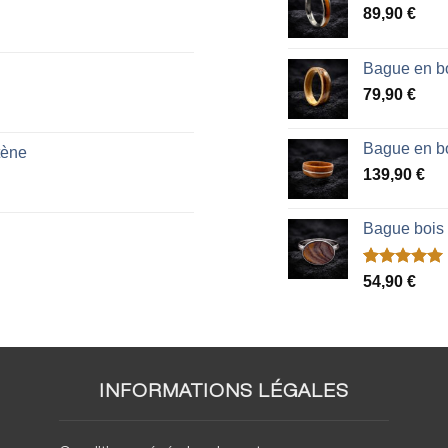
89,90
€
Bague en bo
79,90
€
Bague en bo
tène
139,90
€
Bague bois
Noté
2
5.00
54,90
€
sur 5 basé
sur
notations
client
INFORMATIONS LÉGALES