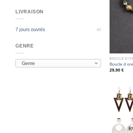
LIVRAISON
7 jours ouvrés
(1)
GENRE
BOUCLE D OR
Genre
Boucle d ore
29,90
€
R