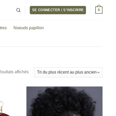
0
SE CONNECTER / S’INSCRIRE
tres
Noeuds papillon
Trié
ésultats affichés
du
plus
récent
au
plus
ancien