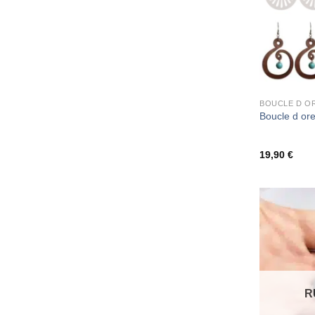
BOUCLE D OR
Boucle d ore
19,90
€
R