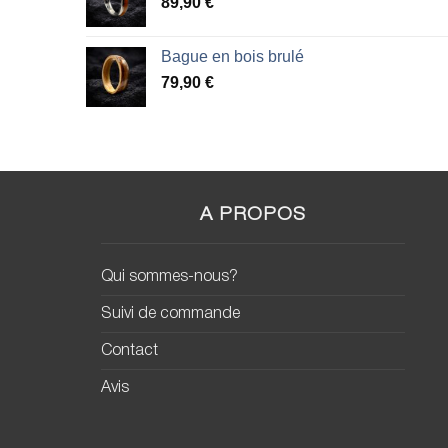
89,90
€
Bague en bois brulé
79,90
€
A PROPOS
Qui sommes-nous?
Suivi de commande
Contact
Avis