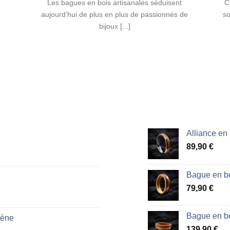
Les bagues en bois artisanales séduisent
C
aujourd’hui de plus en plus de passionnés de
so
bijoux [...]
Alliance en
89,90
€
Bague en bo
79,90
€
Bague en bo
tène
139,90
€