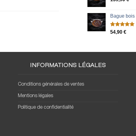
Bague bois
Noté
2
5.00
54,90
€
sur 5 basé
sur
notations
client
INFORMATIONS LÉGALES
Conditions générales de ventes
Mentions légales
Politique de confidentialité