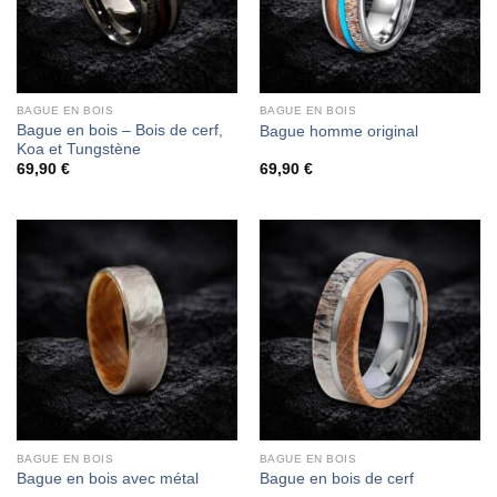
BAGUE EN BOIS
BAGUE EN BOIS
Bague en bois – Bois de cerf,
Bague homme original
Koa et Tungstène
69,90
€
69,90
€
BAGUE EN BOIS
BAGUE EN BOIS
Bague en bois avec métal
Bague en bois de cerf