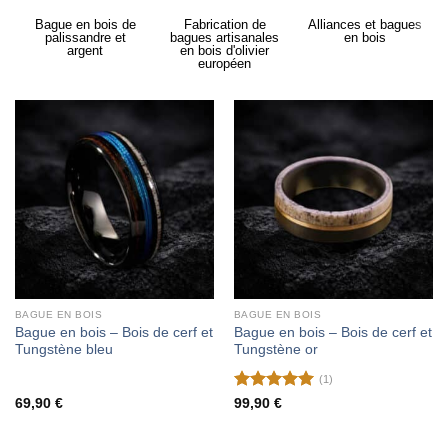
Bague en bois de
Fabrication de
Alliances et bagues
palissandre et
bagues artisanales
en bois
argent
en bois d'olivier
européen
BAGUE EN BOIS
BAGUE EN BOIS
Bague en bois – Bois de cerf et
Bague en bois – Bois de cerf et
Tungstène bleu
Tungstène or
(1)
Note
5
sur
69,90
€
99,90
€
5