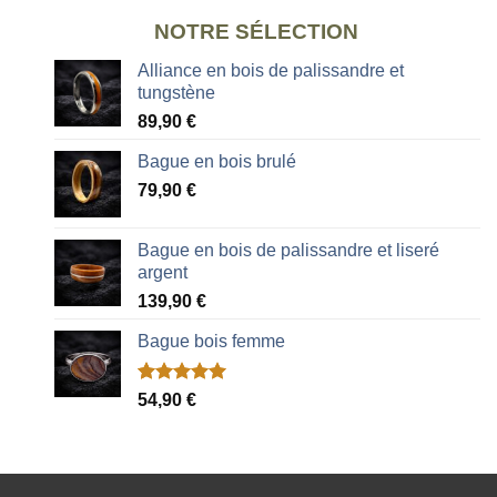
NOTRE SÉLECTION
Alliance en bois de palissandre et
tungstène
89,90
€
Bague en bois brulé
79,90
€
Bague en bois de palissandre et liseré
argent
139,90
€
Bague bois femme
Noté
2
5.00
54,90
€
sur 5 basé
sur
notations
client