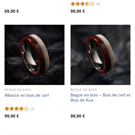
(2)
Note
69,90
€
99,90
€
3.5
sur
5
BAGUE EN BOIS
BAGUE EN BOIS
Bague en bois – Bois de cerf et
Alliance en bois de cerf
Bois de Koa
(1)
Note
4
99,90
€
99,90
€
sur 5