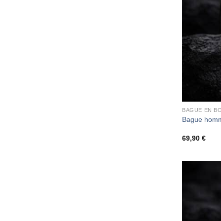
BAGUE EN BO
Bague homm
69,90
€