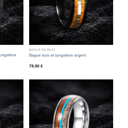
BAGUE EN BOIS
Tungstène
Bague bois et tungstène argent
79,90
€