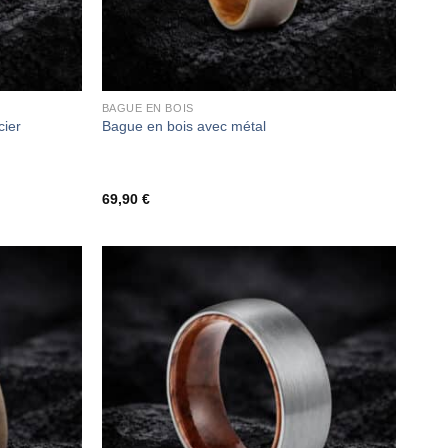
BAGUE EN BOIS
cier
Bague en bois avec métal
69,90
€