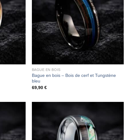
BAGUE EN BOIS
Bague en bois – Bois de cerf et Tungstène
bleu
69,90
€