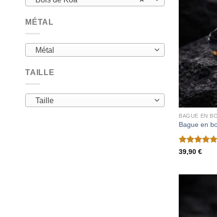
MÉTAL
Métal
TAILLE
Taille
BAGUE EN BO
Bague en b
Note
5
sur
39,90
€
5