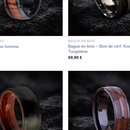
IS
BAGUE EN BOIS
Bague en bois – Bois de cerf, Koa
ois homme
Tungstène
69,90
€