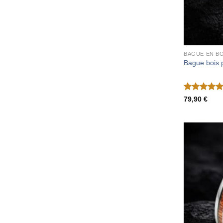
BAGUE EN BO
Bague bois 
Note
5
sur
79,90
€
5