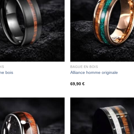
IS
BAGUE EN BOIS
e bois
Alliance homme originale
69,90
€