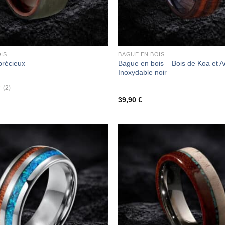
IS
BAGUE EN BOIS
Bague en bois – Bois de Koa et A
précieux
Inoxydable noir
(2)
39,90
€