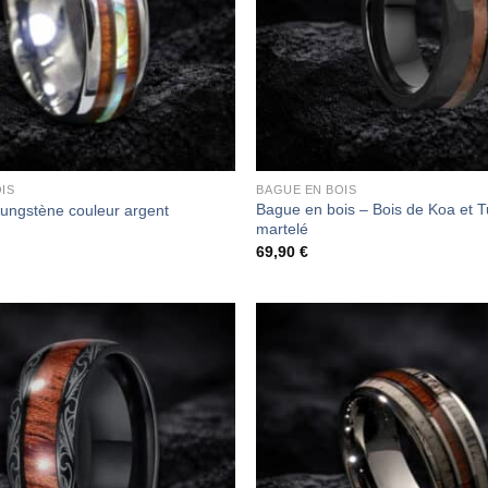
IS
BAGUE EN BOIS
Bague en bois – Bois de Koa et 
tungstène couleur argent
martelé
69,90
€