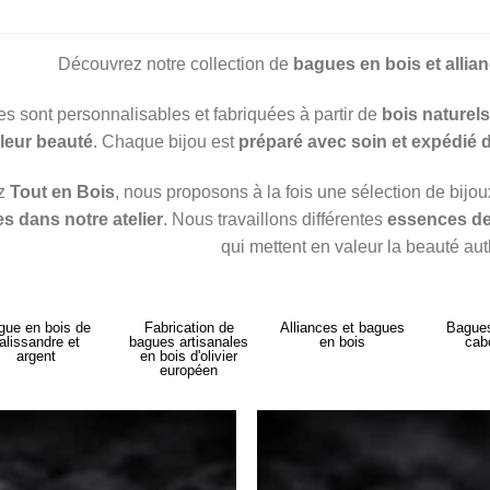
Découvrez notre collection de
bagues en bois et alli
s sont personnalisables et fabriquées à partir de
bois naturel
leur beauté
. Chaque bijou est
préparé avec soin et expédié 
z
Tout en Bois
, nous proposons à la fois une sélection de bijou
s dans notre atelier
. Nous travaillons différentes
essences de
qui mettent en valeur la beauté au
gue en bois de
Fabrication de
Alliances et bagues
Bagues
alissandre et
bagues artisanales
en bois
cab
argent
en bois d'olivier
européen