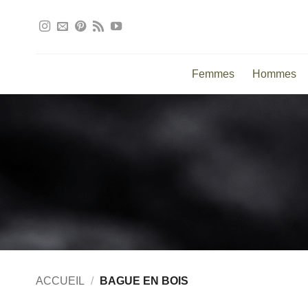
Passer
au
contenu
Femmes
Hommes
ACCUEIL
/
BAGUE EN BOIS