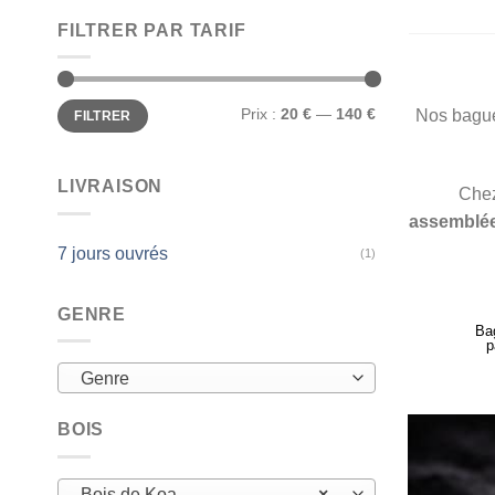
FILTRER PAR TARIF
Prix
Prix
Prix :
20 €
—
140 €
Nos bague
FILTRER
min
max
LIVRAISON
Che
assemblée
7 jours ouvrés
(1)
GENRE
Ba
p
Genre
BOIS
Bois de Koa
×