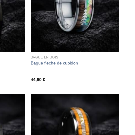
BAGUE EN BOIS
Bague fleche de cupidon
44,90
€