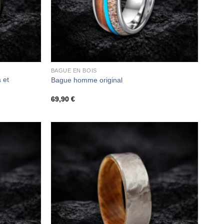
BAGUE EN BOIS
 et
Bague homme original
69,90
€