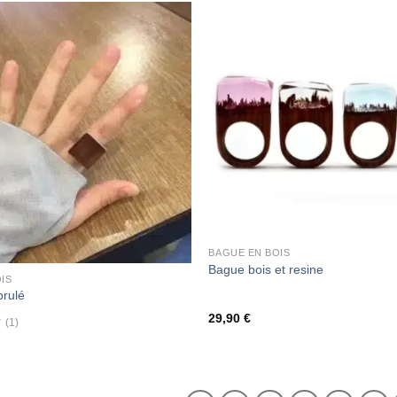
BAGUE EN BOIS
Bague bois et resine
IS
brulé
29,90
€
(1)