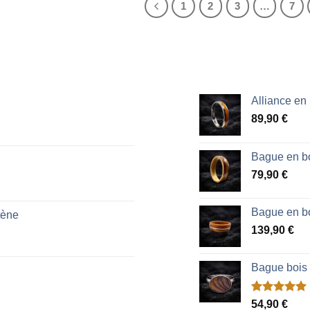
1
2
3
…
7
Alliance en
89,90
€
Bague en bo
79,90
€
Bague en bo
tène
139,90
€
Bague bois
Noté
2
5.00
54,90
€