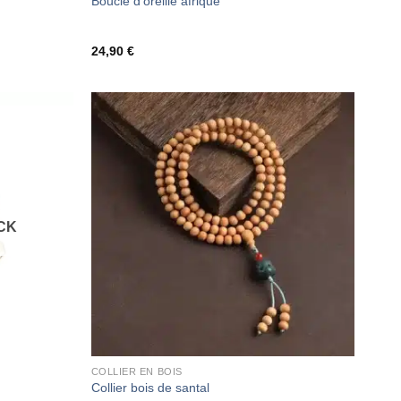
Boucle d’oreille afrique
24,90
€
CK
COLLIER EN BOIS
Collier bois de santal