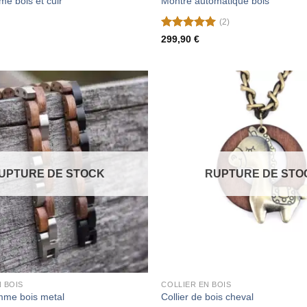
e bois et cuir
Montre automatique bois
(2)
Note
5
sur
299,90
€
5
UPTURE DE STOCK
RUPTURE DE STO
 BOIS
COLLIER EN BOIS
mme bois metal
Collier de bois cheval