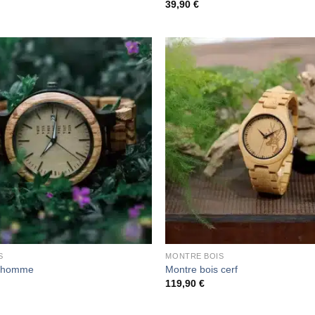
39,90
€
S
MONTRE BOIS
s homme
Montre bois cerf
119,90
€