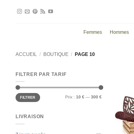
Passer
au
contenu
Femmes
Hommes
ACCUEIL
/
BOUTIQUE
/
PAGE 10
FILTRER PAR TARIF
Prix
Prix
Prix :
10 €
—
300 €
FILTRER
min
max
LIVRAISON