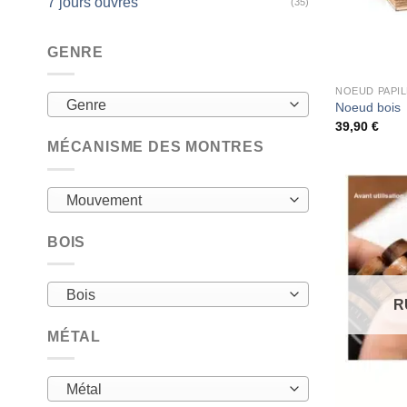
7 jours ouvrés
(35)
GENRE
NOEUD PAPIL
Genre
Noeud bois
39,90
€
MÉCANISME DES MONTRES
Mouvement
BOIS
Bois
R
MÉTAL
Métal