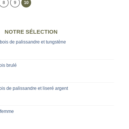
8
9
10
NOTRE SÉLECTION
 bois de palissandre et tungstène
is brulé
is de palissandre et liseré argent
 femme