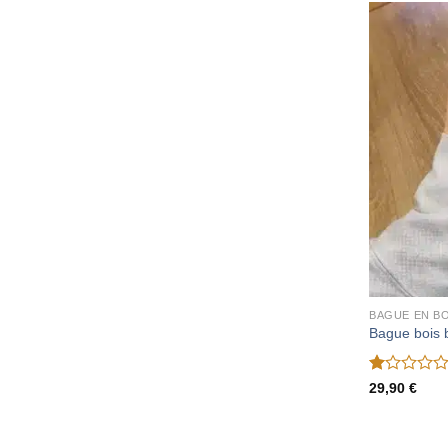
BAGUE EN BO
Bague bois 
Note
29,90
€
1
sur
5