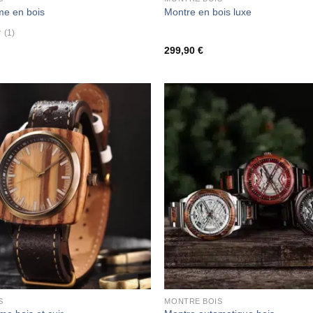
e en bois
Montre en bois luxe
(1)
299,90
€
S
MONTRE BOIS