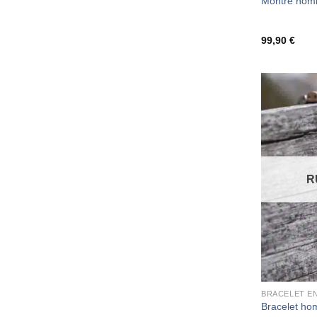
Montre homm
99,90
€
R
BRACELET EN
Bracelet ho