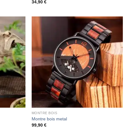
34,90
€
MONTRE BOIS
Montre bois metal
99,90
€