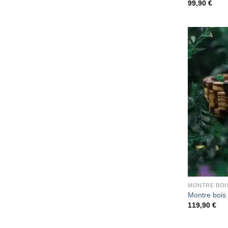
99,90
€
MONTRE BOI
Montre boi
119,90
€