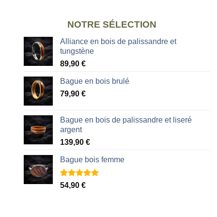
NOTRE SÉLECTION
Alliance en bois de palissandre et
tungstène
89,90
€
Bague en bois brulé
79,90
€
Bague en bois de palissandre et liseré
argent
139,90
€
Bague bois femme
Noté
2
5.00
54,90
€
sur 5 basé
sur
notations
client