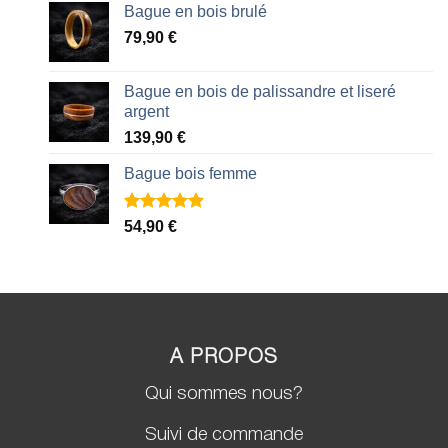
Bague en bois brulé
79,90
€
Bague en bois de palissandre et liseré
argent
139,90
€
Bague bois femme
Noté
2
5.00
54,90
€
sur 5 basé
sur
notations
client
A PROPOS
Qui sommes nous?
Suivi de commande