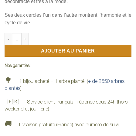
décontracté et très à la mode.
Ses deux cercles l’un dans l’autre montrent l’harmonie et le
cycle de vie.
quantité de Collier pour homme en bois
AJOUTER AU PANIER
Nos garanties:
🌳
1 bijou acheté = 1 arbre planté (
+ de 2650 arbres
plantés
)
🇫🇷
Service client français - réponse sous 24h (hors
weekend et jour férié)
🚚
Livraison gratuite (France) avec numéro de suivi