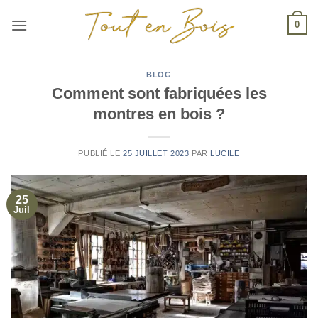
Passer
0
au
contenu
BLOG
Comment sont fabriquées les
montres en bois ?
PUBLIÉ LE
25 JUILLET 2023
PAR
LUCILE
25
Juil