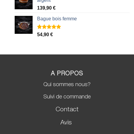
argent
139,90
€
Bague bois femme
Noté
2
5.00
54,90
€
sur 5 basé
sur
notations
client
A PROPOS
Qui sommes nous?
Suivi de commande
Contact
Avis