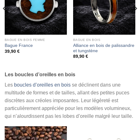
BAGUE EN BOIS FEMME
BAGUE EN BOIS
Alliance en bois de palissandre
Bague France
et tungstène
39,90
€
89,90
€
Les boucles d’oreilles en bois
Les
boucles d’oreilles en bois
se déclinent dans une
multitude de formes et de tailles, allant des petites puces
discrètes aux créoles imposantes. Leur légèreté est
particulièrement appréciée pour les modèles volumineux,
qui n’alourdissent pas les lobes d’oreille malgré leur taille.