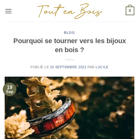
Passer
0
au
contenu
BLOG
Pourquoi se tourner vers les bijoux
en bois ?
PUBLIÉ LE
19 SEPTEMBRE 2022
PAR
LUCILE
19
Sep