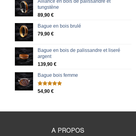
Alliance en bois de palissandre et
tungstène
89,90
€
Bague en bois brulé
79,90
€
Bague en bois de palissandre et liseré
argent
139,90
€
Bague bois femme
Noté
2
5.00
54,90
€
sur 5 basé
sur
notations
client
A PROPOS