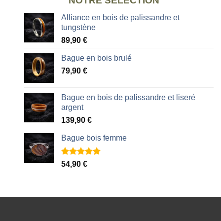
NOTRE SÉLECTION
Alliance en bois de palissandre et
tungstène
89,90
€
Bague en bois brulé
79,90
€
Bague en bois de palissandre et liseré
argent
139,90
€
Bague bois femme
Noté
2
5.00
54,90
€
sur 5 basé
sur
notations
client