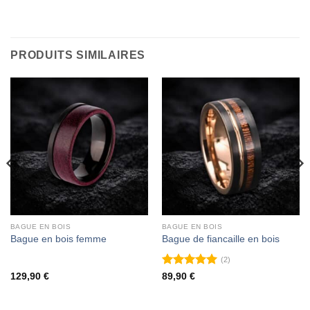
PRODUITS SIMILAIRES
BAGUE EN BOIS
BAGUE EN BOIS
Bague en bois femme
Bague de fiancaille en bois
(2)
Note
5
sur
129,90
€
89,90
€
5