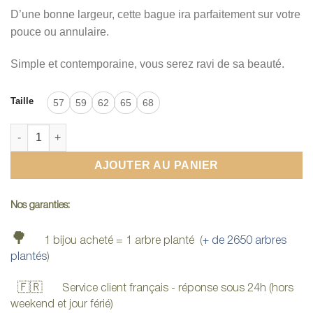
D’une bonne largeur, cette bague ira parfaitement sur votre
pouce ou annulaire.
Simple et contemporaine, vous serez ravi de sa beauté.
Taille
57
59
62
65
68
quantité de Bague bois metal
AJOUTER AU PANIER
Nos garanties:
🌳
1 bijou acheté = 1 arbre planté (
+ de 2650 arbres
plantés
)
🇫🇷
Service client français - réponse sous 24h (hors
weekend et jour férié)