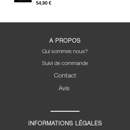
Noté
2
5.00
54,90
€
sur 5 basé
sur
notations
client
A PROPOS
Qui sommes nous?
Suivi de commande
Contact
Avis
INFORMATIONS LÉGALES