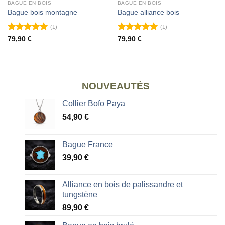
BAGUE EN BOIS
BAGUE EN BOIS
Bague bois montagne
Bague alliance bois
(1)
(1)
Note
5
sur
Note
5
sur
79,90
€
79,90
€
5
5
NOUVEAUTÉS
Collier Bofo Paya
54,90
€
Bague France
39,90
€
Alliance en bois de palissandre et
tungstène
89,90
€