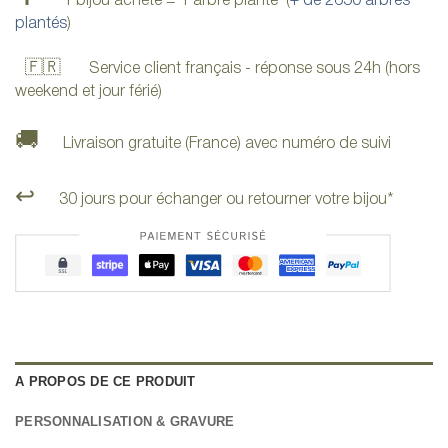
1 bijou acheté = 1 arbre planté (
+ de 2650 arbres
plantés
)
🇫🇷
Service client français - réponse sous 24h (hors
weekend et jour férié)
🚚
Livraison gratuite (France) avec numéro de suivi
↩️
30 jours pour échanger ou retourner votre bijou*
A PROPOS DE CE PRODUIT
PERSONNALISATION & GRAVURE