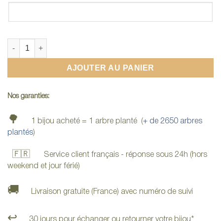
quantité de Bague en bois - Bois d'Olivier et Tungstène
AJOUTER AU PANIER
Nos garanties:
🌳
1 bijou acheté = 1 arbre planté (
+ de 2650 arbres
plantés
)
🇫🇷
Service client français - réponse sous 24h (hors
weekend et jour férié)
🚚
Livraison gratuite (France) avec numéro de suivi
↩️
30 jours pour échanger ou retourner votre bijou*