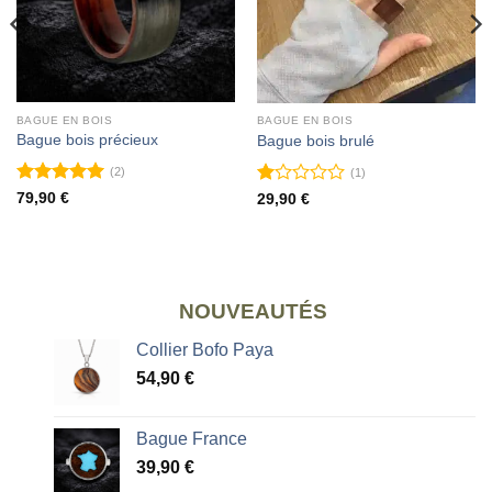
BAGUE EN BOIS
BAGUE EN BOIS
Bague bois précieux
Bague bois brulé
(2)
(1)
Note
5
sur
Note
79,90
€
29,90
€
5
1
sur
5
NOUVEAUTÉS
Collier Bofo Paya
54,90
€
Bague France
39,90
€