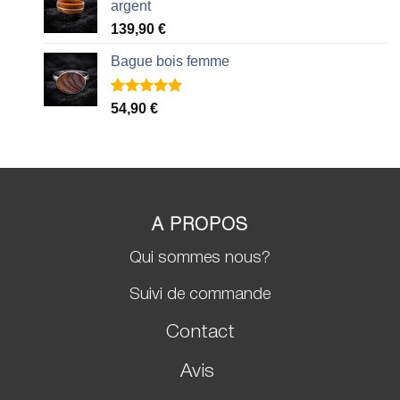
argent
139,90
€
Bague bois femme
Noté
2
5.00
54,90
€
sur 5 basé
sur
notations
client
A PROPOS
Qui sommes nous?
Suivi de commande
Contact
Avis