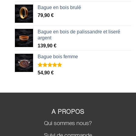
Bague en bois brulé
79,90
€
Bague en bois de palissandre et liseré
argent
139,90
€
Bague bois femme
Noté
2
5.00
54,90
€
sur 5 basé
sur
notations
client
A PROPOS
Qui sommes nous?
Suivi de commande