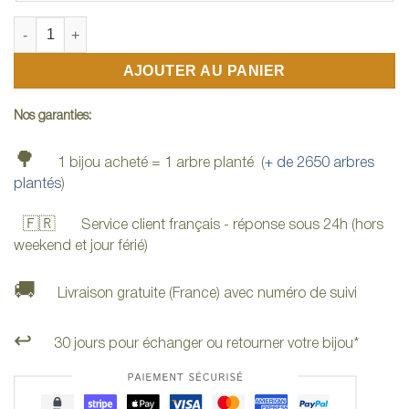
quantité de Bague en bois rouge
AJOUTER AU PANIER
Nos garanties:
🌳
1 bijou acheté = 1 arbre planté (
+ de 2650 arbres
plantés
)
🇫🇷
Service client français - réponse sous 24h (hors
weekend et jour férié)
🚚
Livraison gratuite (France) avec numéro de suivi
↩️
30 jours pour échanger ou retourner votre bijou*