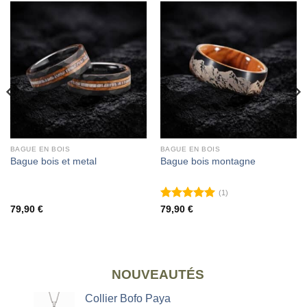
BAGUE EN BOIS
BAGUE EN BOIS
Bague bois et metal
Bague bois montagne
(1)
Note
5
sur
79,90
€
79,90
€
5
NOUVEAUTÉS
Collier Bofo Paya