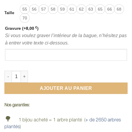
55
56
57
58
59
61
62
63
65
66
68
Taille
70
€
Gravure
(+
8,00
)
Si vous voulez graver l’intérieur de la bague, n’hésitez pas
à entrer votre texte ci-dessous.
quantité de Bagues de fiançailles hommes
AJOUTER AU PANIER
Nos garanties:
🌳
1 bijou acheté = 1 arbre planté (
+ de 2650 arbres
plantés
)