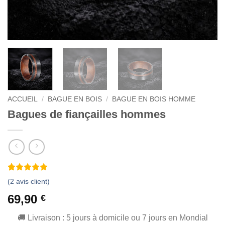
ACCUEIL
/
BAGUE EN BOIS
/
BAGUE EN BOIS HOMME
Bagues de fiançailles hommes
Noté
2
5
sur
(
2
avis client)
5 basé sur
notations
69,90
€
client
🚚 Livraison : 5 jours à domicile ou 7 jours en Mondial