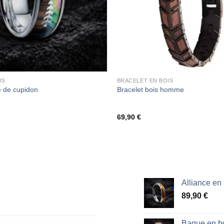
IS
BRACELET EN BOIS
e de cupidon
Bracelet bois homme
69,90
€
Alliance en
89,90
€
Bague en bo