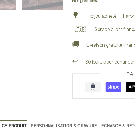
Nos garanties:
🌳
1 bijou acheté = 1 arbr
🇫🇷
Service client françai
🚚
Livraison gratuite (Fra
↩️
30 jours pour échanger 
 CE PRODUIT
PERSONNALISATION & GRAVURE
ECHANGE & RE