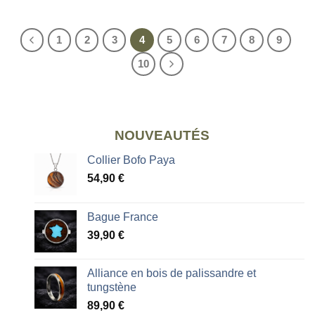
1
2
3
4
5
6
7
8
9
10
NOUVEAUTÉS
Collier Bofo Paya
54,90
€
Bague France
39,90
€
Alliance en bois de palissandre et
tungstène
89,90
€