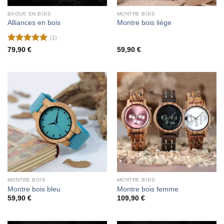
BAGUE EN BOIS
MONTRE BOIS
Alliances en bois
Montre bois liège
(1)
Note
5
sur
79,90
€
59,90
€
5
MONTRE BOIS
MONTRE BOIS
Montre bois bleu
Montre bois femme
59,90
€
109,90
€