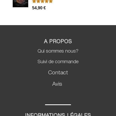
Noté
2
5.00
54,90
€
sur 5 basé
sur
notations
client
A PROPOS
Qui sommes nous?
Suivi de commande
Contact
Avis
INFORMATIONS LÉGALES