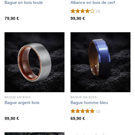
Bague en bois brulé
Alliance en bois de cerf
(1)
Note
4
79,90
€
99,90
€
sur 5
BAGUE EN BOIS
BAGUE EN BOIS
Bague argent bois
Bague homme bleu
(1)
Note
5
sur
99,90
€
69,90
€
5