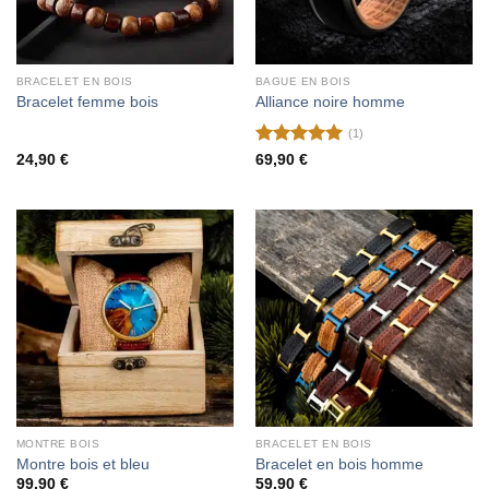
BRACELET EN BOIS
BAGUE EN BOIS
Bracelet femme bois
Alliance noire homme
(1)
Note
5
sur
24,90
€
69,90
€
5
MONTRE BOIS
BRACELET EN BOIS
Montre bois et bleu
Bracelet en bois homme
99,90
€
59,90
€