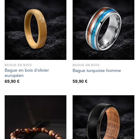
BAGUE EN BOIS
BAGUE EN BOIS
Bague en bois d’olivier
Bague turquoise homme
européen
69,90
€
59,90
€