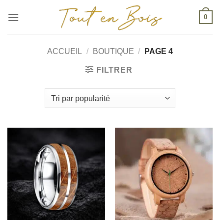
Passer
0
au
contenu
ACCUEIL
/
BOUTIQUE
/
PAGE 4
FILTRER