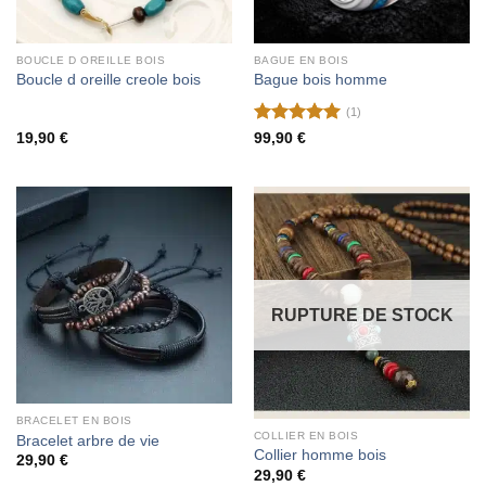
BOUCLE D OREILLE BOIS
BAGUE EN BOIS
Boucle d oreille creole bois
Bague bois homme
(1)
Note
5
sur
19,90
€
99,90
€
5
RUPTURE DE STOCK
BRACELET EN BOIS
COLLIER EN BOIS
Bracelet arbre de vie
Collier homme bois
29,90
€
29,90
€