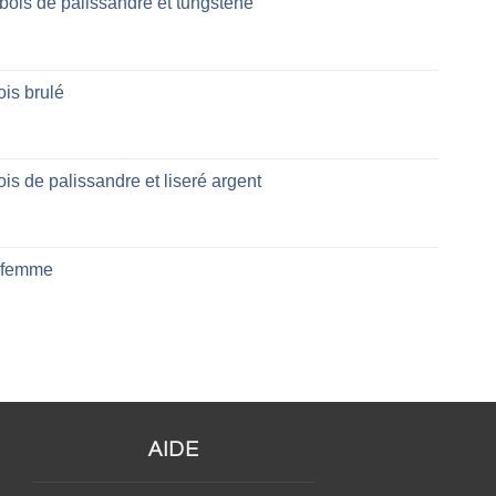
 bois de palissandre et tungstène
is brulé
is de palissandre et liseré argent
 femme
AIDE