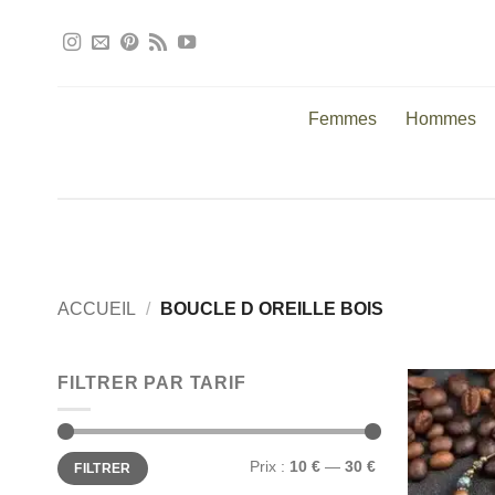
Passer
au
contenu
Femmes
Hommes
ACCUEIL
/
BOUCLE D OREILLE BOIS
FILTRER PAR TARIF
Prix
Prix
Prix :
10 €
—
30 €
FILTRER
min
max