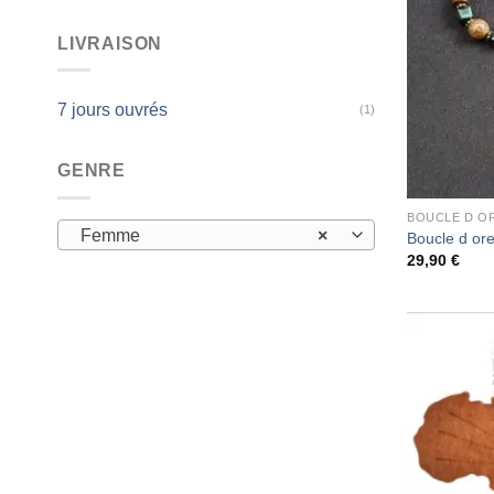
LIVRAISON
7 jours ouvrés
(1)
GENRE
BOUCLE D OR
Femme
×
Boucle d ore
29,90
€