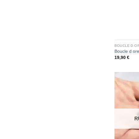
BOUCLE D OR
Boucle d ore
19,90
€
R