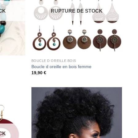
CK
RUPTURE DE STOCK
BOUCLE D OREILLE BOIS
Boucle d oreille en bois femme
19,90
€
CK