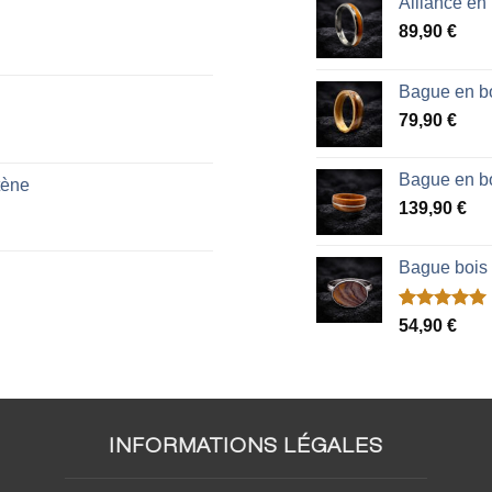
Alliance en
89,90
€
Bague en bo
79,90
€
Bague en bo
tène
139,90
€
Bague bois
Noté
2
5.00
54,90
€
sur 5 basé
sur
notations
client
INFORMATIONS LÉGALES