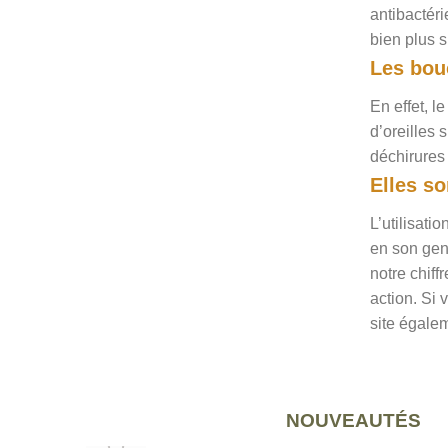
antibactéri
bien plus s
Les bouc
En effet, l
d’oreilles 
déchirures 
Elles s
L’utilisati
en son gen
notre chiff
action. Si 
site égale
NOUVEAUTÉS