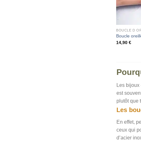
BOUCLE D OR
Boucle oreil
14,90
€
Pourqu
Les bijoux 
est souvent
plutôt que 
Les bouc
En effet, p
ceux qui po
d’acier ino