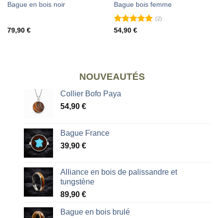
Bague en bois noir
Bague bois femme
(2)
Note
5
sur
79,90
€
54,90
€
5
NOUVEAUTÉS
Collier Bofo Paya
54,90
€
Bague France
39,90
€
Alliance en bois de palissandre et
tungstène
89,90
€
Bague en bois brulé