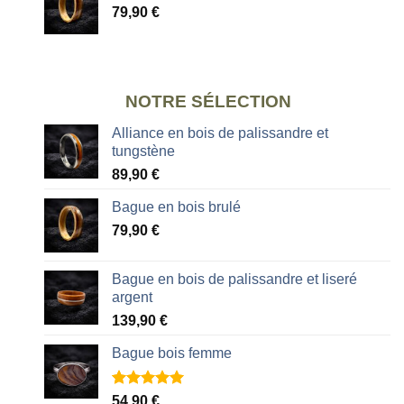
79,90
€
NOTRE SÉLECTION
Alliance en bois de palissandre et
tungstène
89,90
€
Bague en bois brulé
79,90
€
Bague en bois de palissandre et liseré
argent
139,90
€
Bague bois femme
Noté
2
5.00
54,90
€