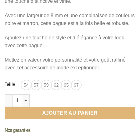
une touche distinctive et virile.
Avec une largeur de 8 mm et une combinaison de couleurs
noire et marron, cette bague est à la fois belle et robuste.
Ajoutez une touche de style et d’élégance à votre look
avec cette bague.
Mettez en valeur votre personnalité et votre goût raffiné
avec cet accessoire de mode exceptionnel.
Taille
54
57
59
62
65
67
quantité de Bague en bois - Bois de Koa et Tungstène martelé
AJOUTER AU PANIER
Nos garanties: