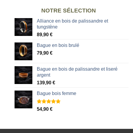
NOTRE SÉLECTION
Alliance en bois de palissandre et
tungstène
89,90
€
Bague en bois brulé
79,90
€
Bague en bois de palissandre et liseré
argent
139,90
€
Bague bois femme
Noté
2
5.00
54,90
€
sur 5 basé
sur
notations
client