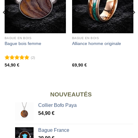
BAGUE EN BOIS
BAGUE EN BOIS
Bague bois femme
Alliance homme originale
(2)
Note
5
sur
54,90
€
69,90
€
5
NOUVEAUTÉS
Collier Bofo Paya
54,90
€
Bague France