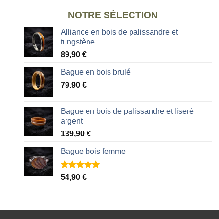
NOTRE SÉLECTION
Alliance en bois de palissandre et
tungstène
89,90
€
Bague en bois brulé
79,90
€
Bague en bois de palissandre et liseré
argent
139,90
€
Bague bois femme
Noté
2
5.00
54,90
€
sur 5 basé
sur
notations
client