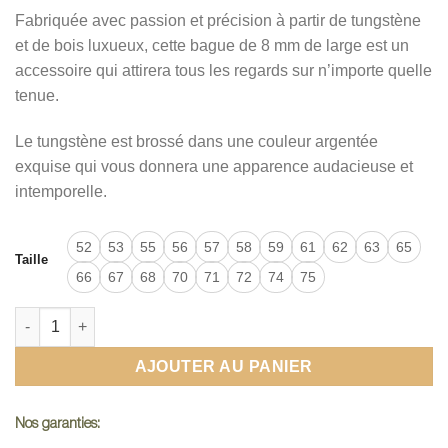
Fabriquée avec passion et précision à partir de tungstène
et de bois luxueux, cette bague de 8 mm de large est un
accessoire qui attirera tous les regards sur n’importe quelle
tenue.
Le tungstène est brossé dans une couleur argentée
exquise qui vous donnera une apparence audacieuse et
intemporelle.
52
53
55
56
57
58
59
61
62
63
65
Taille
66
67
68
70
71
72
74
75
quantité de Bague argent bois
AJOUTER AU PANIER
Nos garanties: