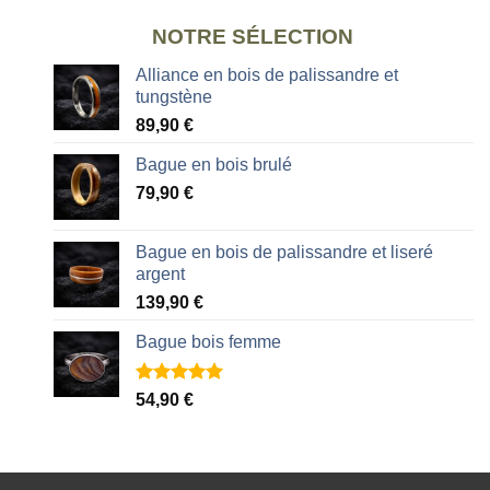
NOTRE SÉLECTION
Alliance en bois de palissandre et
tungstène
89,90
€
Bague en bois brulé
79,90
€
Bague en bois de palissandre et liseré
argent
139,90
€
Bague bois femme
Noté
2
5.00
54,90
€
sur 5 basé
sur
notations
client