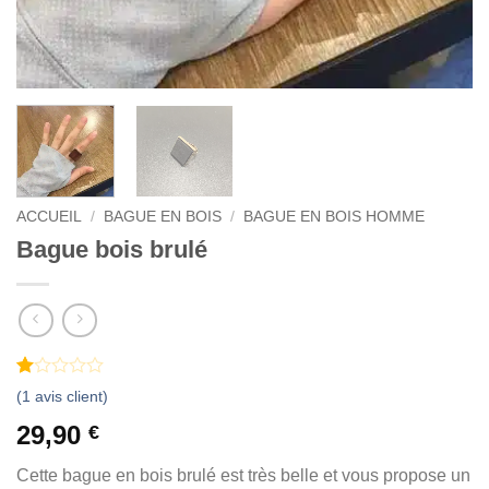
ACCUEIL
/
BAGUE EN BOIS
/
BAGUE EN BOIS HOMME
Bague bois brulé
Noté
1
(
1
avis client)
1
sur
29,90
€
5
basé
Cette bague en bois brulé est très belle et vous propose un
sur