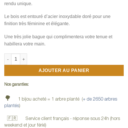
notation
rendu unique.
client
Le bois est entouré d’acier inoxydable doré pour une
finition très féminine et élégante.
Une très jolie bague qui complimentera votre tenue et
habillera votre main.
quantité de Bague bois brulé
AJOUTER AU PANIER
Nos garanties:
🌳
1 bijou acheté = 1 arbre planté (
+ de 2650 arbres
plantés
)
🇫🇷
Service client français - réponse sous 24h (hors
weekend et jour férié)