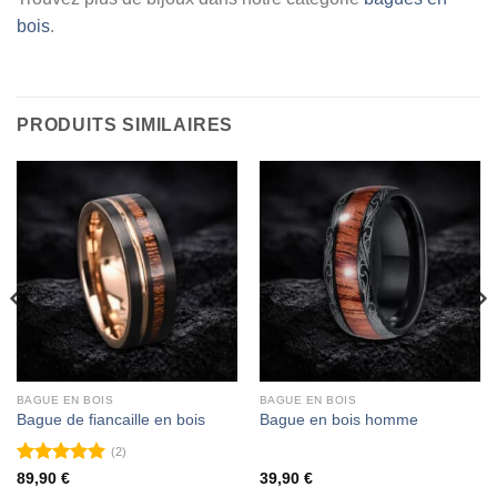
bois
.
PRODUITS SIMILAIRES
BAGUE EN BOIS
BAGUE EN BOIS
Bague de fiancaille en bois
Bague en bois homme
(2)
Note
5
sur
89,90
€
39,90
€
5