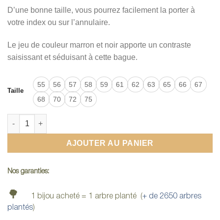
D’une bonne taille, vous pourrez facilement la porter à
votre index ou sur l’annulaire.
Le jeu de couleur marron et noir apporte un contraste
saisissant et séduisant à cette bague.
55
56
57
58
59
61
62
63
65
66
67
Taille
68
70
72
75
quantité de Bague homme bois
AJOUTER AU PANIER
Nos garanties:
🌳
1 bijou acheté = 1 arbre planté (
+ de 2650 arbres
plantés
)