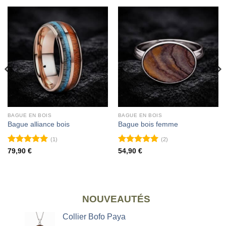
BAGUE EN BOIS
BAGUE EN BOIS
Bague alliance bois
Bague bois femme
(1)
(2)
Note
5
sur
Note
5
sur
79,90
€
54,90
€
5
5
NOUVEAUTÉS
Collier Bofo Paya