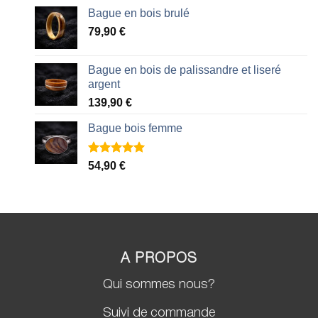
Bague en bois brulé
79,90
€
Bague en bois de palissandre et liseré
argent
139,90
€
Bague bois femme
Noté
2
5.00
54,90
€
sur 5 basé
sur
notations
client
A PROPOS
Qui sommes nous?
Suivi de commande