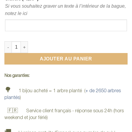
Si vous souhaitez graver un texte à l’intérieur de la bague,
notez le ici
quantité de Bague en bois de Chêne
AJOUTER AU PANIER
Nos garanties:
🌳
1 bijou acheté = 1 arbre planté (
+ de 2650 arbres
plantés
)
🇫🇷
Service client français - réponse sous 24h (hors
weekend et jour férié)
🚚