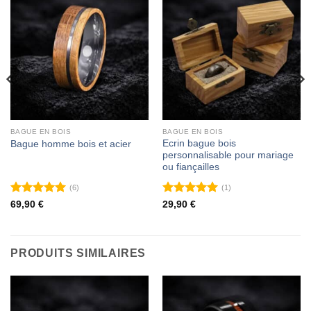
BAGUE EN BOIS
BAGUE EN BOIS
Ecrin bague bois
Bague homme bois et acier
personnalisable pour mariage
ou fiançailles
(6)
(1)
Note
5
sur
Note
5
sur
69,90
€
29,90
€
5
5
PRODUITS SIMILAIRES