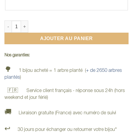
quantité de Bague en bois d'olivier
AJOUTER AU PANIER
Nos garanties:
🌳
1 bijou acheté = 1 arbre planté (
+ de 2650 arbres
plantés
)
🇫🇷
Service client français - réponse sous 24h (hors
weekend et jour férié)
🚚
Livraison gratuite (France) avec numéro de suivi
↩️
30 jours pour échanger ou retourner votre bijou*