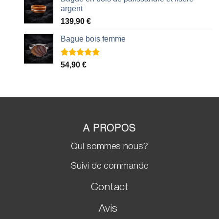
argent
139,90
€
Bague bois femme
Noté
2
5.00
54,90
€
sur 5 basé
sur
notations
client
A PROPOS
Qui sommes nous?
Suivi de commande
Contact
Avis