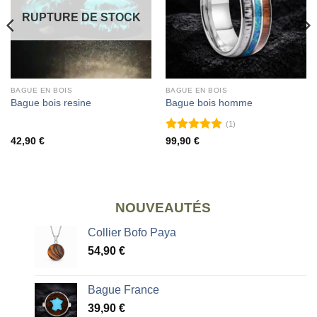
RUPTURE DE STOCK
BAGUE EN BOIS
BAGUE EN BOIS
Bague bois resine
Bague bois homme
(1)
Note
5
sur
42,90
€
99,90
€
5
NOUVEAUTÉS
Collier Bofo Paya
54,90
€
Bague France
39,90
€