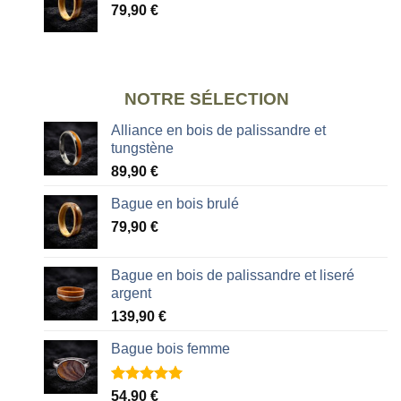
79,90
€
NOTRE SÉLECTION
Alliance en bois de palissandre et
tungstène
89,90
€
Bague en bois brulé
79,90
€
Bague en bois de palissandre et liseré
argent
139,90
€
Bague bois femme
Noté
2
5.00
54,90
€