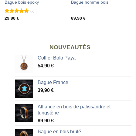
Bague bois epoxy
Bague homme bois
(2)
Note
5
sur
29,90
€
69,90
€
5
NOUVEAUTÉS
Collier Bofo Paya
54,90
€
Bague France
39,90
€
Alliance en bois de palissandre et
tungstène
89,90
€
Bague en bois brulé