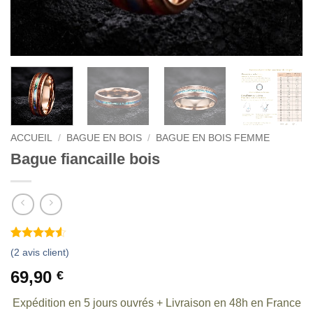
ACCUEIL
/
BAGUE EN BOIS
/
BAGUE EN BOIS FEMME
Bague fiancaille bois
Noté
2
4.5
(
2
avis client)
sur 5 basé
sur
69,90
€
notations
client
Expédition en 5 jours ouvrés + Livraison en 48h en France