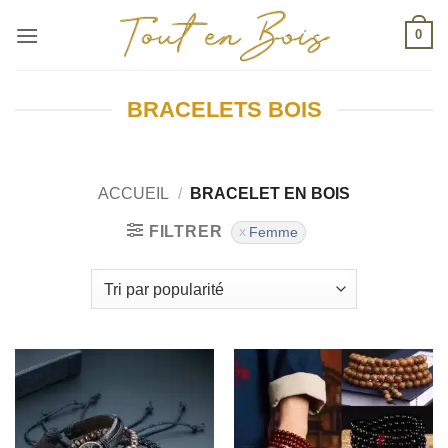
Passer
0
au
contenu
BRACELETS BOIS
ACCUEIL
/
BRACELET EN BOIS
FILTRER
Femme