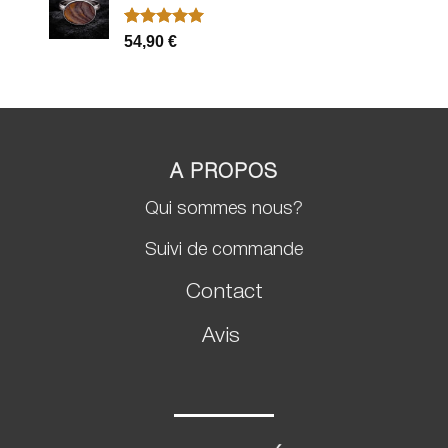
Noté
2
5.00
54,90
€
sur 5 basé
sur
notations
client
A PROPOS
Qui sommes nous?
Suivi de commande
Contact
Avis