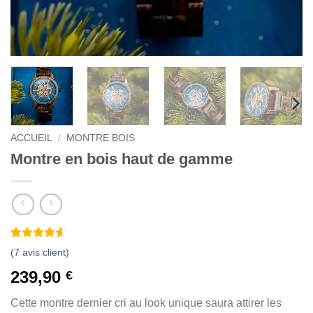
ACCUEIL
/
MONTRE BOIS
Montre en bois haut de gamme
Noté
7
4.57
(
7
avis client)
sur 5 basé
sur
239,90
€
notations
client
Cette montre dernier cri au look unique saura attirer les