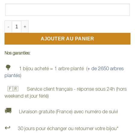
quantité de Montre en bois haut de gamme
AJOUTER AU PANIER
Nos garanties:
🌳
1 bijou acheté = 1 arbre planté (
+ de 2650 arbres
plantés
)
🇫🇷
Service client français - réponse sous 24h (hors
weekend et jour férié)
🚚
Livraison gratuite (France) avec numéro de suivi
↩️
30 jours pour échanger ou retourner votre bijou*