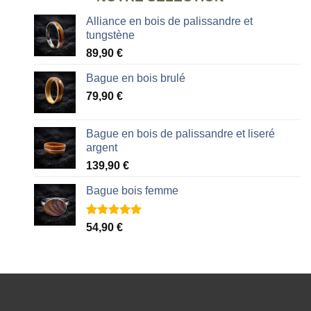
Alliance en bois de palissandre et
tungstène
89,90
€
Bague en bois brulé
79,90
€
Bague en bois de palissandre et liseré
argent
139,90
€
Bague bois femme
Noté
2
5.00
54,90
€
sur 5 basé
sur
notations
client