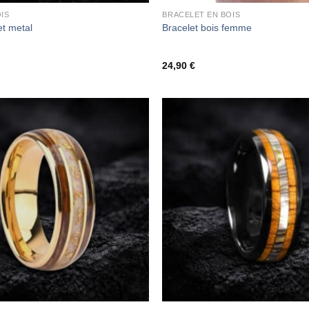
IS
BRACELET EN BOIS
et metal
Bracelet bois femme
24,90
€