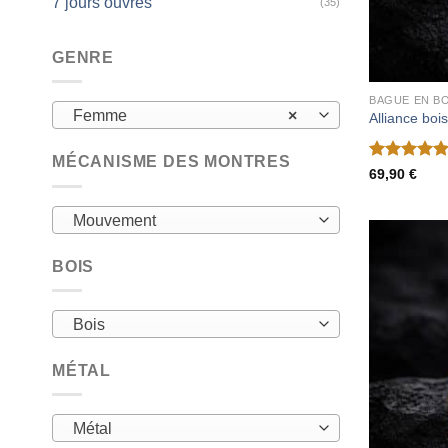
7 jours ouvrés
(35)
GENRE
BAGUE EN BO
Femme
×
Alliance bo
MÉCANISME DES MONTRES
Note
5
sur
69,90
€
5
Mouvement
BOIS
Bois
MÉTAL
Métal