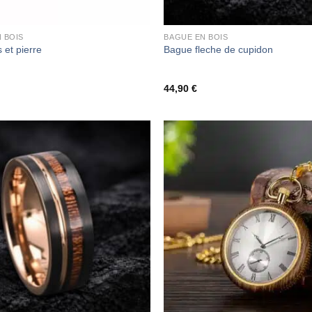
 BOIS
BAGUE EN BOIS
 et pierre
Bague fleche de cupidon
44,90
€