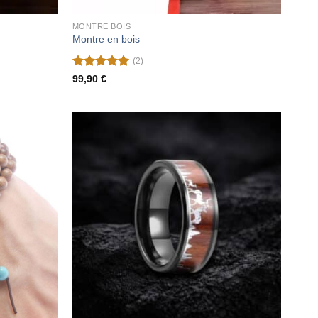
MONTRE BOIS
Montre en bois
(2)
Note
5
sur
99,90
€
5