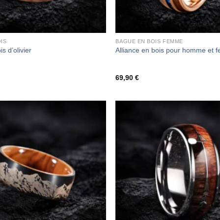
IS
BAGUE EN BOIS FEMME
s d’olivier
Alliance en bois pour homme et
69,90
€