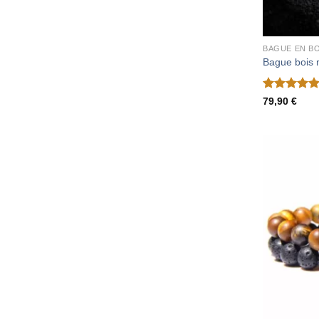
BAGUE EN BO
Bague bois
Note
5
sur
79,90
€
5