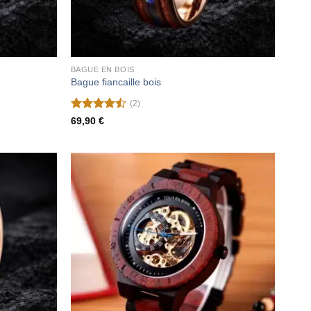
BAGUE EN BOIS
Bague fiancaille bois
(2)
Note
4.5
69,90
€
sur 5