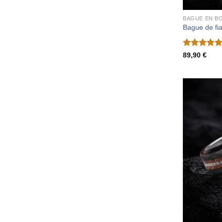
BAGUE EN BO
Bague de fia
Note
5
sur
89,90
€
5