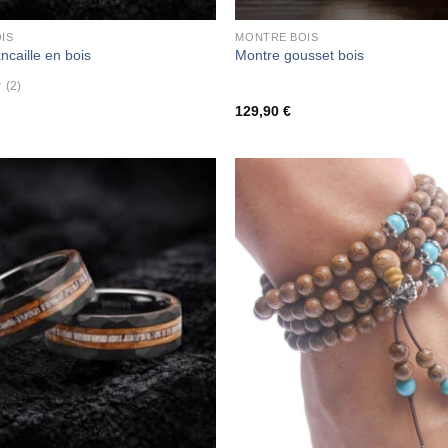
IS
MONTRE BOIS
ncaille en bois
Montre gousset bois
(2)
129,90
€