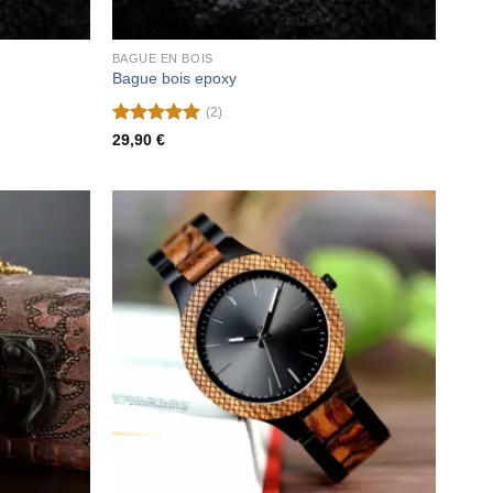
BAGUE EN BOIS
Bague bois epoxy
(2)
Note
5
sur
29,90
€
5