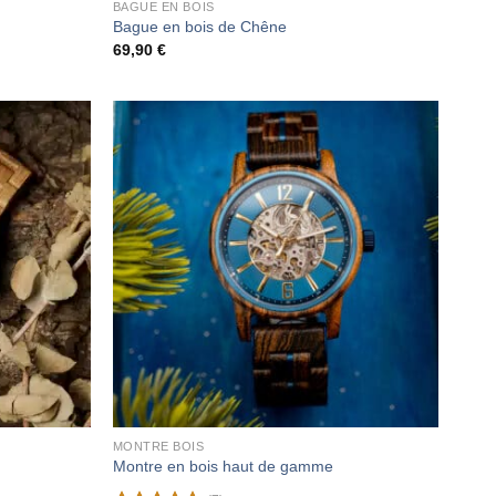
BAGUE EN BOIS
Bague en bois de Chêne
69,90
€
MONTRE BOIS
Montre en bois haut de gamme