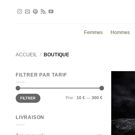
Passer
au
contenu
Femmes
Hommes
ACCUEIL
/
BOUTIQUE
FILTRER PAR TARIF
Prix
Prix
Prix :
10 €
—
300 €
FILTRER
min
max
LIVRAISON