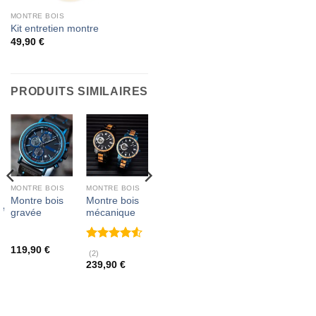
MONTRE BOIS
Kit entretien montre
49,90
€
PRODUITS SIMILAIRES
MONTRE BOIS
MONTRE BOIS
MONTRE BOIS
Montre bois
Montre bois
Montre bois
le
gravée
mécanique
cerf
Note
4.5
119,90
€
119,90
€
(2)
sur 5
239,90
€