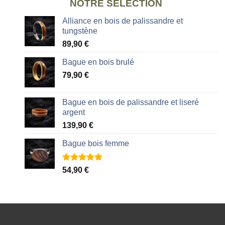
NOTRE SÉLECTION
Alliance en bois de palissandre et
tungstène
89,90
€
Bague en bois brulé
79,90
€
Bague en bois de palissandre et liseré
argent
139,90
€
Bague bois femme
Noté
2
5.00
54,90
€
sur 5 basé
sur
notations
client