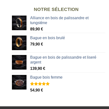
NOTRE SÉLECTION
Alliance en bois de palissandre et
tungstène
89,90
€
Bague en bois brulé
79,90
€
Bague en bois de palissandre et liseré
argent
139,90
€
Bague bois femme
Noté
2
5.00
54,90
€
sur 5 basé
sur
notations
client