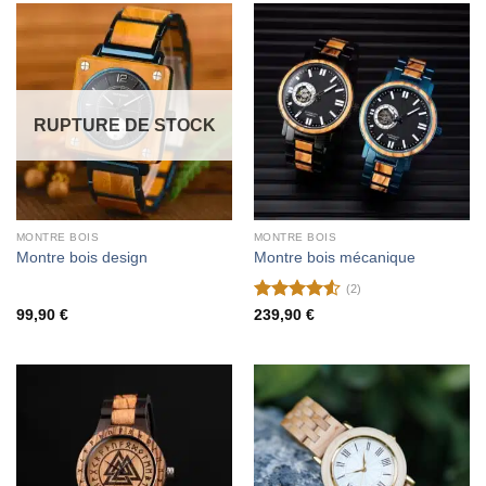
RUPTURE DE STOCK
MONTRE BOIS
MONTRE BOIS
Montre bois design
Montre bois mécanique
(2)
Note
4.5
99,90
€
239,90
€
sur 5