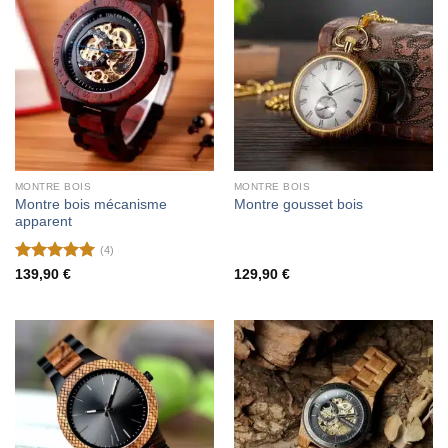
MONTRE BOIS
MONTRE BOIS
Montre bois mécanisme
Montre gousset bois
apparent
(4)
Note
5
sur
139,90
€
129,90
€
5