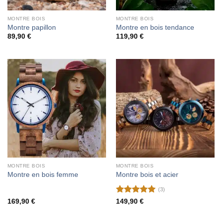
MONTRE BOIS
MONTRE BOIS
Montre papillon
Montre en bois tendance
89,90
€
119,90
€
MONTRE BOIS
MONTRE BOIS
Montre en bois femme
Montre bois et acier
(3)
Note
5
sur
169,90
€
149,90
€
5